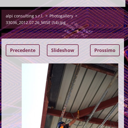
alpi consulting s.r.l.
>
Photogallery
>
33036_2012.07.26_MISE (54).jpg
Precedente
Slideshow
Prossimo