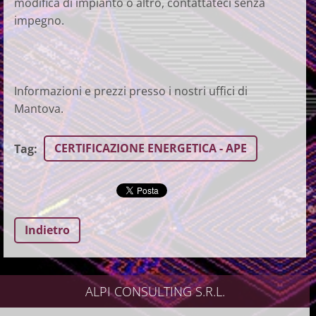
modifica di impianto o altro, contattateci senza
impegno.
Informazioni e prezzi presso i nostri uffici di
Mantova.
CERTIFICAZIONE ENERGETICA - APE
Tag
:
Indietro
ALPI CONSULTING S.R.L.