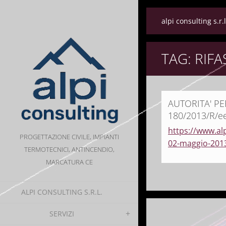
alpi consulting s.r.l
TAG: RIF
AUTORITA' PE
180/2013/R/ee
https://www.alp
PROGETTAZIONE CIVILE, IMPIANTI
02-maggio-2013
TERMOTECNICI, ANTINCENDIO,
MARCATURA CE
ALPI CONSULTING S.R.L.
SERVIZI