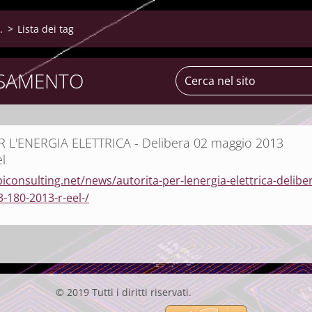
.
>
Lista dei tag
ASAMENTO
R L'ENERGIA ELETTRICA - Delibera 02 maggio 2013
l
iconsulting.net/news/autorita-per-lenergia-elettrica-delibe
-180-2013-r-eel-/
© 2019 Tutti i diritti riservati.