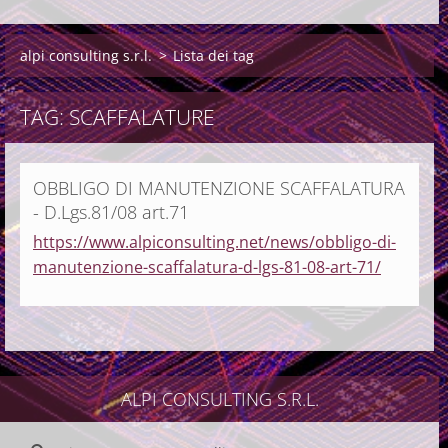
alpi consulting s.r.l.
>
Lista dei tag
TAG: SCAFFALATURE
OBBLIGO DI MANUTENZIONE SCAFFALATURA
- D.Lgs.81/08 art.71
https://www.alpiconsulting.net/news/obbligo-di-
manutenzione-scaffalatura-d-lgs-81-08-art-71/
ALPI CONSULTING S.R.L.